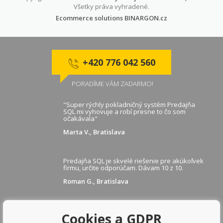
Všetky práva vyhradené.
Ecommerce solutions
BINARGON.cz
+420 776 042 560
PORADÍME VÁM ZADARMO!
"Super rýchly pokladničný systém Predajňa
SQL mi vyhovuje a robí presne to čo som
očakávala"
Marta V., Bratislava
Predajňa SQL je skvelé riešenie pre akúkoľvek
firmu, určite odporúčam. Dávam 10 z 10.
Roman G., Bratislava
Cookies a GDPR