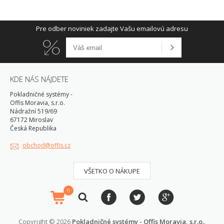
Pre odber noviniek zadajte Vašu emailovú adresu
KDE NÁS NÁJDETE
Pokladničné systémy -
Offis Moravia, s.r.o.
Nádražní 519/69
67172 Miroslav
Česká Republika
obchod@offis.cz
VŠETKO O NÁKUPE
0
Copyright © 2026
Pokladničné systémy - Offis Moravia, s.r.o.
.