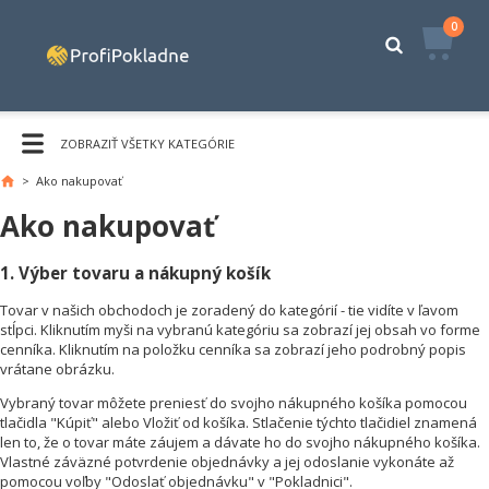
0
ZOBRAZIŤ VŠETKY KATEGÓRIE
>
Ako nakupovať
Ako nakupovať
1. Výber tovaru a nákupný košík
Tovar v našich obchodoch je zoradený do kategórií - tie vidíte v ľavom
stĺpci. Kliknutím myši na vybranú kategóriu sa zobrazí jej obsah vo forme
cenníka. Kliknutím na položku cenníka sa zobrazí jeho podrobný popis
vrátane obrázku.
Vybraný tovar môžete preniesť do svojho nákupného košíka pomocou
tlačidla "Kúpiť" alebo Vložiť od košíka. Stlačenie týchto tlačidiel znamená
len to, že o tovar máte záujem a dávate ho do svojho nákupného košíka.
Vlastné záväzné potvrdenie objednávky a jej odoslanie vykonáte až
pomocou voľby "Odoslať objednávku" v "Pokladnici".