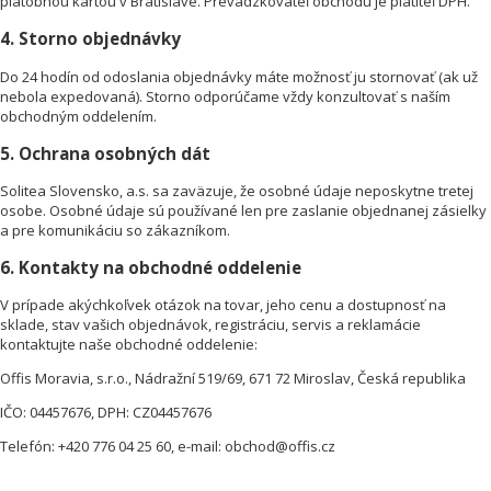
platobnou kartou v Bratislave. Prevádzkovateľ obchodu je platiteľ DPH.
4. Storno objednávky
Do 24 hodín od odoslania objednávky máte možnosť ju stornovať (ak už
nebola expedovaná). Storno odporúčame vždy konzultovať s naším
obchodným oddelením.
5. Ochrana osobných dát
Solitea Slovensko, a.s. sa zaväzuje, že osobné údaje neposkytne tretej
osobe. Osobné údaje sú používané len pre zaslanie objednanej zásielky
a pre komunikáciu so zákazníkom.
6. Kontakty na obchodné oddelenie
V prípade akýchkoľvek otázok na tovar, jeho cenu a dostupnosť na
sklade, stav vašich objednávok, registráciu, servis a reklamácie
kontaktujte naše obchodné oddelenie:
Offis Moravia, s.r.o., Nádražní 519/69, 671 72 Miroslav, Česká republika
IČO: 04457676, DPH: CZ04457676
Telefón: +420 776 04 25 60, e-mail: obchod@offis.cz