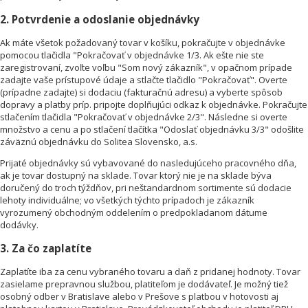
2. Potvrdenie a odoslanie objednávky
Ak máte všetok požadovaný tovar v košíku, pokračujte v objednávke
pomocou tlačidla "Pokračovať v objednávke 1/3. Ak ešte nie ste
zaregistrovaní, zvoľte voľbu "Som nový zákazník", v opačnom prípade
zadajte vaše prístupové údaje a stlačte tlačidlo "Pokračovať". Overte
(prípadne zadajte) si dodaciu (fakturačnú adresu) a vyberte spôsob
dopravy a platby príp. pripojte doplňujúci odkaz k objednávke. Pokračujte
stlačením tlačidla "Pokračovať v objednávke 2/3". Následne si overte
množstvo a cenu a po stlačení tlačítka "Odoslať objednávku 3/3" odošlite
záväznú objednávku do Solitea Slovensko, a.s.
Prijaté objednávky sú vybavované do nasledujúceho pracovného dňa,
ak je tovar dostupný na sklade. Tovar ktorý nie je na sklade býva
doručený do troch týždňov, pri neštandardnom sortimente sú dodacie
lehoty individuálne; vo všetkých týchto prípadoch je zákazník
vyrozumený obchodným oddelením o predpokladanom dátume
dodávky.
3. Za čo zaplatíte
Zaplatíte iba za cenu vybraného tovaru a daň z pridanej hodnoty. Tovar
zasielame prepravnou službou, platiteľom je dodávateľ. Je možný tiež
osobný odber v Bratislave alebo v Prešove s platbou v hotovosti aj