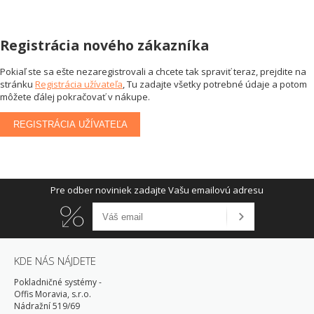
Registrácia nového zákazníka
Pokiaľ ste sa ešte nezaregistrovali a chcete tak spraviť teraz, prejdite na
stránku
Registrácia užívateľa
, Tu zadajte všetky potrebné údaje a potom
môžete ďálej pokračovať v nákupe.
REGISTRÁCIA UŽÍVATEĽA
Pre odber noviniek zadajte Vašu emailovú adresu
KDE NÁS NÁJDETE
Pokladničné systémy -
Offis Moravia, s.r.o.
Nádražní 519/69