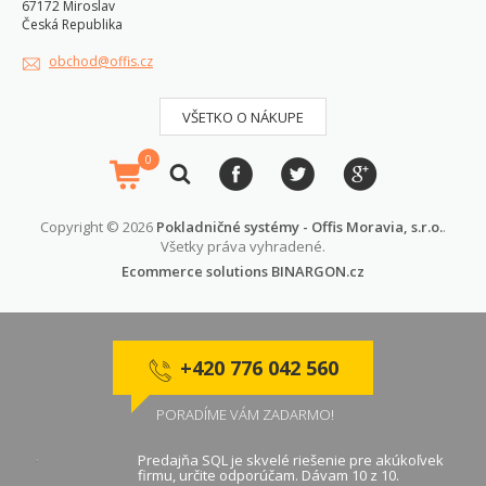
67172 Miroslav
Česká Republika
obchod@offis.cz
VŠETKO O NÁKUPE
0
Copyright © 2026
Pokladničné systémy - Offis Moravia, s.r.o.
.
Všetky práva vyhradené.
Ecommerce solutions
BINARGON.cz
+420 776 042 560
PORADÍME VÁM ZADARMO!
Predajňa SQL je skvelé riešenie pre akúkoľvek
firmu, určite odporúčam. Dávam 10 z 10.