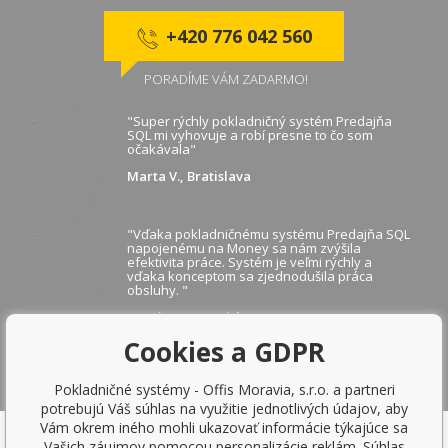
+420 776 042 560
PORADÍME VÁM ZADARMO!
"Super rýchly pokladničný systém Predajňa
SQL mi vyhovuje a robí presne to čo som
očakávala"
Marta V., Bratislava
"Vďaka pokladničnému systému Predajňa SQL
napojenému na Money sa nám zvýšila
efektivita práce. Systém je veľmi rýchly a
vďaka konceptom sa zjednodušila práca
obsluhy. "
Martina B., Bratislava
Cookies a GDPR
ZOBRAZIŤ ĎALŠIE REFERENCIE
Pokladničné systémy - Offis Moravia, s.r.o. a partneri
potrebujú Váš súhlas na využitie jednotlivých údajov, aby
Vám okrem iného mohli ukazovať informácie týkajúce sa
Vašich záujmov pomocou personalizácie reklám. Súhlas