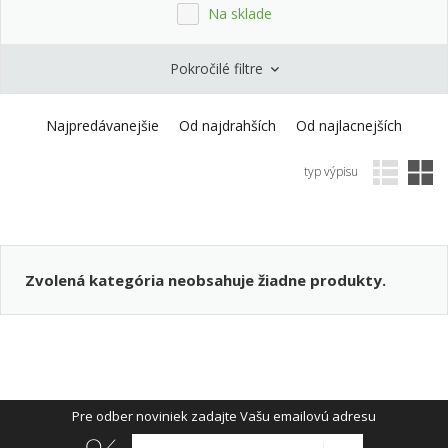
Na sklade
Pokročilé filtre
Najpredávanejšie
Od najdrahších
Od najlacnejších
typ výpisu
Zvolená kategória neobsahuje žiadne produkty.
Pre odber noviniek zadajte Vašu emailovú adresu