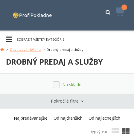
0
ZOBRAZIŤ VŠETKY KATEGÓRIE
>
Odvetvové riešenia
>
Drobný predaj a služby
DROBNÝ PREDAJ A SLUŽBY
Na sklade
Pokročilé filtre
Najpredávanejšie
Od najdrahších
Od najlacnejších
typ výpisu