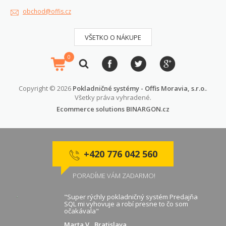
obchod@offis.cz
VŠETKO O NÁKUPE
0
Copyright © 2026
Pokladničné systémy - Offis Moravia, s.r.o.
.
Všetky práva vyhradené.
Ecommerce solutions
BINARGON.cz
+420 776 042 560
PORADÍME VÁM ZADARMO!
"Super rýchly pokladničný systém Predajňa
SQL mi vyhovuje a robí presne to čo som
očakávala"
Marta V., Bratislava