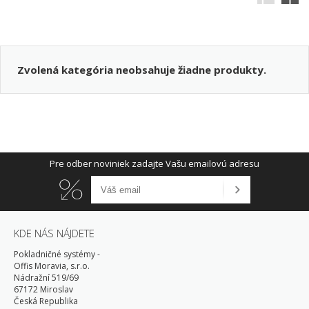
Zvolená kategória neobsahuje žiadne produkty.
Pre odber noviniek zadajte Vašu emailovú adresu
KDE NÁS NÁJDETE
Pokladničné systémy -
Offis Moravia, s.r.o.
Nádražní 519/69
67172 Miroslav
Česká Republika