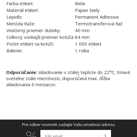
Farba etikiet:
Biela
Materiál etikiet:
Papier biely
Lepidlo:
Permanent Adhesive
Metóda tlače:
Termotransferová tlač
Vnútorný priemer dutinky:
40 mm
Celkový vonkajší priemer kotúča:
84 mm
Počet etikiet na kotúči:
1 000 etikiet
Balenie:
1 rolka
Odporúčanie:
skladovanie v stálej teplote do 22°C, tmavé
svetelne stále miestnosti, doporúčaná max. dĺžka
skladovania 6 mesiacov.
Pre odber noviniek zadajte Vašu emailovú adresu