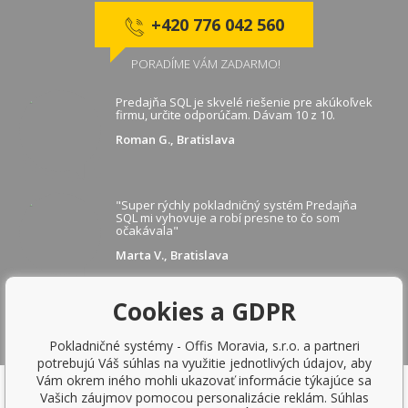
+420 776 042 560
PORADÍME VÁM ZADARMO!
Predajňa SQL je skvelé riešenie pre akúkoľvek
firmu, určite odporúčam. Dávam 10 z 10.
Roman G., Bratislava
"Super rýchly pokladničný systém Predajňa
SQL mi vyhovuje a robí presne to čo som
očakávala"
Marta V., Bratislava
Cookies a GDPR
ZOBRAZIŤ ĎALŠIE REFERENCIE
Pokladničné systémy - Offis Moravia, s.r.o. a partneri
potrebujú Váš súhlas na využitie jednotlivých údajov, aby
Vám okrem iného mohli ukazovať informácie týkajúce sa
Vašich záujmov pomocou personalizácie reklám. Súhlas