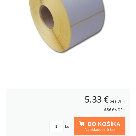
5.33
€
bez DPH
6.56
€ s DPH
DO KOŠÍKA
ks
Na sklade (2-5 ks)