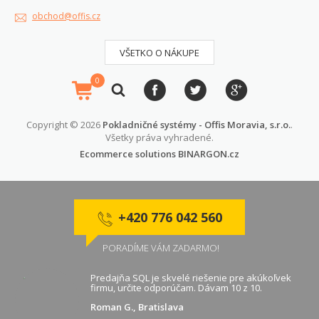
obchod@offis.cz
VŠETKO O NÁKUPE
0
Copyright © 2026
Pokladničné systémy - Offis Moravia, s.r.o.
.
Všetky práva vyhradené.
Ecommerce solutions
BINARGON.cz
+420 776 042 560
PORADÍME VÁM ZADARMO!
Predajňa SQL je skvelé riešenie pre akúkoľvek
firmu, určite odporúčam. Dávam 10 z 10.
Roman G., Bratislava