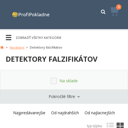
0
ZOBRAZIŤ VŠETKY KATEGÓRIE
>
Hardware
>
Detektory falzifikátov
DETEKTORY FALZIFIKÁTOV
Na sklade
Pokročilé filtre
Najpredávanejšie
Od najdrahších
Od najlacnejších
typ výpisu