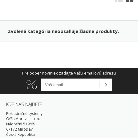
Zvolená kategória neobsahuje žiadne produkty.
Pre odber noviniek zadajte Vašu emailovú adresu
KDE NÁS NÁJDETE
Pokladničné systémy -
Offis Moravia, s.r.o.
Nádražní 519/69
67172 Miroslav
Česká Republika