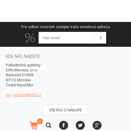
Pre odber noviniek zadajte Vašu emailovú adresu
KDE NÁS NÁJDETE
Pokladničné systémy -
Offis Moravia, s.r.o.
Nádražní 519/69
67172 Miroslav
Česká Republika
obchod@offis.cz
VŠETKO O NÁKUPE
0