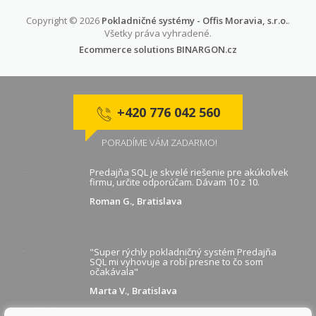
Copyright © 2026
Pokladničné systémy - Offis Moravia, s.r.o.
.
Všetky práva vyhradené.
Ecommerce solutions
BINARGON.cz
+420 776 042 560
PORADÍME VÁM ZADARMO!
Predajňa SQL je skvelé riešenie pre akúkoľvek
firmu, určite odporúčam. Dávam 10 z 10.
Roman G., Bratislava
"Super rýchly pokladničný systém Predajňa
SQL mi vyhovuje a robí presne to čo som
očakávala"
Marta V., Bratislava