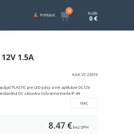
0
Košík
Prihlásiť
0 €
 12V 1.5A
Kód:
VT-23019
pájač PLASTIC pre LED pásy a iné aplikácie DC12V
andardná DC zásuvka Ochranná trieda IP 44
VIAC
8.47
€
bez DPH