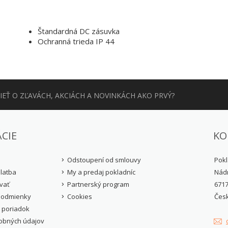
Štandardná DC zásuvka
Ochranná trieda IP 44
EŤ O ZĽAVÁCH, AKCIÁCH A NOVINKÁCH AKO PRVÝ?
CIE
KO
Odstoupení od smlouvy
Pokl
latba
My a predaj pokladníc
Nádr
vať
Partnerský program
6717
podmienky
Cookies
Čes
 poriadok
obných údajov