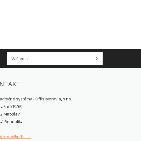
NTAKT
adničné systémy - Offis Moravia, s.r.o.
ažní 519/69
2 Miroslav
ká Republika
obchod@offis.cz