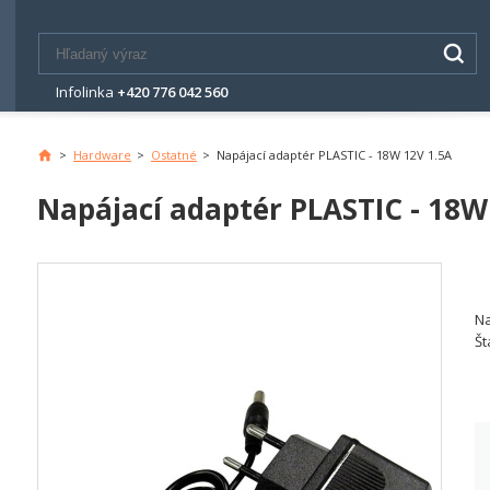
Infolinka
+420 776 042 560
>
Hardware
>
Ostatné
>
Napájací adaptér PLASTIC - 18W 12V 1.5A
Napájací adaptér PLASTIC - 18W
Na
Št