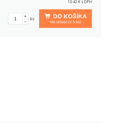
10.42
€ s DPH
DO KOŠÍKA
ks
Na sklade (2-5 ks)