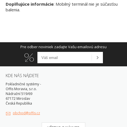
​Doplňujúce informácie
: Mobilný terminál nie je súčasťou
balenia.
Pre odber noviniek zadajte Vašu emailovú adresu
KDE NÁS NÁJDETE
Pokladničné systémy -
Offis Moravia, s.r.o.
Nádražní 519/69
67172 Miroslav
Česká Republika
obchod@offis.cz