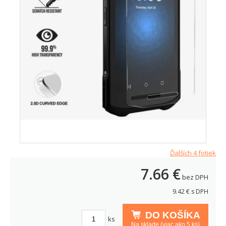
Ďalších 4 fotiek
7.66
€
bez DPH
9.42
€ s DPH
DO KOŠÍKA
ks
Na sklade (viac ako 5 ks)