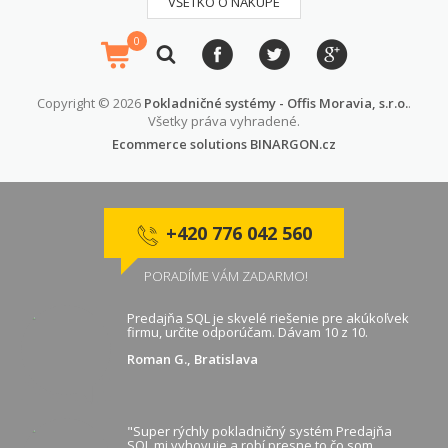
VŠETKO O NÁKUPE
0
Copyright © 2026
Pokladničné systémy - Offis Moravia, s.r.o.
.
Všetky práva vyhradené.
Ecommerce solutions
BINARGON.cz
+420 776 042 560
PORADÍME VÁM ZADARMO!
Predajňa SQL je skvelé riešenie pre akúkoľvek
firmu, určite odporúčam. Dávam 10 z 10.
Roman G., Bratislava
"Super rýchly pokladničný systém Predajňa
SQL mi vyhovuje a robí presne to čo som