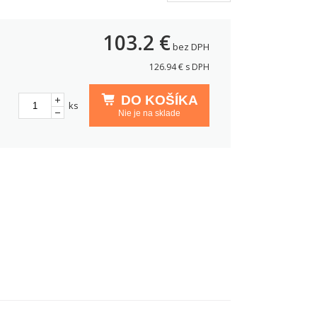
103.2
€
bez DPH
126.94
€ s DPH
DO KOŠÍKA
ks
Nie je na sklade