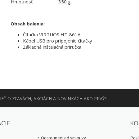
Hmotnosť:
350 g
Obsah balenia:
Čítačka VIRTUOS HT-861A
Kábel USB pro pripojenie čítačky
Základná inštalačná príručka
EŤ O ZĽAVÁCH, AKCIÁCH A NOVINKÁCH AKO PRVÝ?
CIE
KO
Odstoupení od smlouvy
Pokl