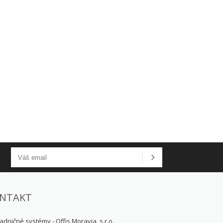
NTAKT
adničné systémy - Offis Moravia, s.r.o.