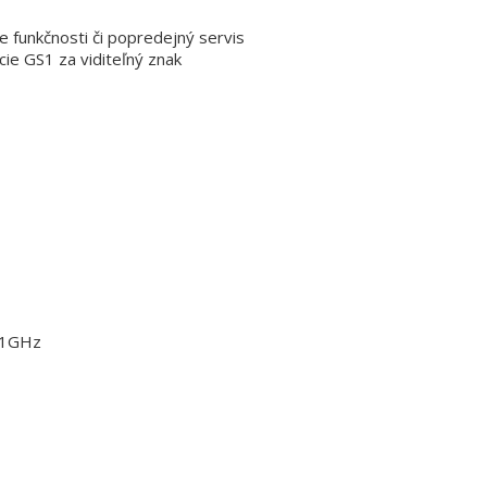
e funkčnosti či popredejný servis
ie GS1 za viditeľný znak
@1GHz