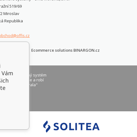
ažní 519/69
2 Miroslav
ká Republika
obchod@offis.cz
Ecommerce solutions
BINARGON.cz
i
y Vám
ýchly pokladničný systém
šich
 SQL mi vyhovuje a robí
o čo som očakávala"
te
, Bratislava