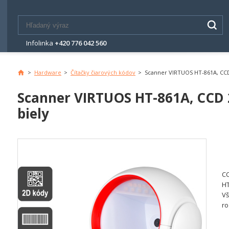
Infolinka
+420 776 042 560
>
Hardware
>
Čítačky čiarových kódov
>
Scanner VIRTUOS HT-861A, CCD 
Scanner VIRTUOS HT-861A, CCD 2
biely
CC
HT
Vš
ro