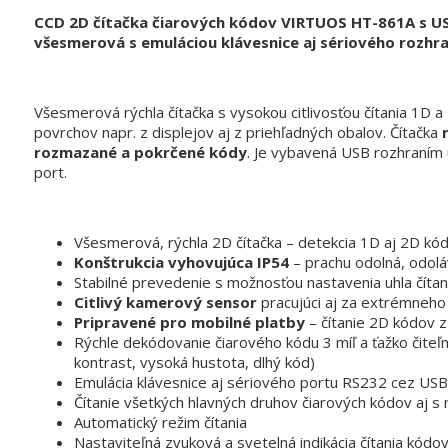
CCD 2D čítačka čiarových kódov VIRTUOS HT-861A s US
všesmerová s emuláciou klávesnice aj sériového rozhra
Všesmerová rýchla čítačka s vysokou citlivosťou čítania 1D a
povrchov napr. z displejov aj z priehľadných obalov. Čítačka
rozmazané a pokrčené kódy
. Je vybavená USB rozhraním 
port.
Všesmerová, rýchla 2D čítačka – detekcia 1D aj 2D kó
Konštrukcia vyhovujúca IP54
– prachu odolná, odolá
Stabilné prevedenie s možnosťou nastavenia uhla čítan
Citlivý kamerový sensor
pracujúci aj za extrémneho 
Pripravené pro mobilné platby
– čítanie 2D kódov z
Rýchle dekódovanie čiarového kódu 3 míľ a ťažko čite
kontrast, vysoká hustota, dlhý kód)
Emulácia klávesnice aj sériového portu RS232 cez USB
Čítanie všetkých hlavných druhov čiarových kódov aj 
Automatický režim čítania
Nastaviteľná zvuková a svetelná indikácia čítania kódo