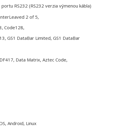
o portu RS232 (RS232 verzia výmenou kábla)
nterLeaved 2 of 5,
93, Code128,
13, GS1 DataBar Limited, GS1 DataBar
DF417, Data Matrix, Aztec Code,
S, Android, Linux