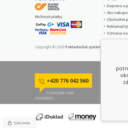
Doprava a p
Ako nakupo
Možnosti platby
Obchodné 
Reklamačný
Ochrana os
Copyright © 2026
Pokladničné systémy - Offis Moravia
potr
okr
+420 776 042 560
z
PORADÍME VÁM
ZADARMO!
Súkromie