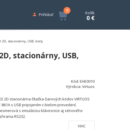
0
Košík
Prihlásiť
0 €
2D, stacionárny, USB, biely
D, stacionárny, USB,
Kód:
EHE0010
Výrobca:
Virtuos
D 2D stacionárna čítačka čiarových kódov VIRTUOS
-861A s USB pripojením v bielom prevedení.
esmerová s emuláciou klávesnice aj sériového
zhrania RS232.
VIAC