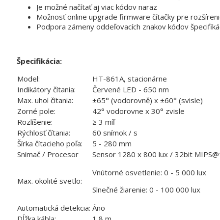
Je možné načítať aj viac kódov naraz
Možnosť online upgrade firmware čítačky pre rozšíreni
Podpora zámeny oddeľovacích znakov kódov špecifikác
Špecifikácia:
Model:
HT-861A, stacionárne
Indikátory čítania:
Červené LED - 650 nm
Max. uhol čítania:
±65° (vodorovně) x ±60° (svisle)
Zorné pole:
42° vodorovne x 30° zvisle
Rozlíšenie:
≥ 3 míľ
Rýchlosť čítania:
60 snímok / s
Šírka čítacieho poľa:
5 - 280 mm
Snímač / Procesor
Sensor 1280 x 800 lux / 32bit MIPS
Vnútorné osvetlenie: 0 - 5 000 lux
Max. okolité svetlo:
Slnečné žiarenie: 0 - 100 000 lux
Automatická detekcia:
Áno
Dĺžka kábla:
1,8 m