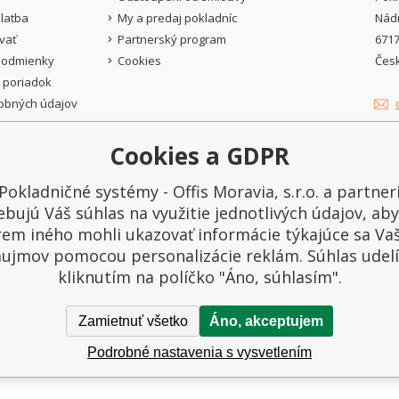
latba
My a predaj pokladníc
Nádr
vať
Partnerský program
6717
podmienky
Cookies
Čes
 poriadok
obných údajov
, s.r.o.
. Všetky práva vyhradené.
Cookies a GDPR
ZOBRAZIŤ ĎALŠIE REFERENCIE
Pokladničné systémy - Offis Moravia, s.r.o. a partner
ebujú Váš súhlas na využitie jednotlivých údajov, ab
"Vďaka pokladničnému systému
"Super r
em iného mohli ukazovať informácie týkajúce sa Va
Predajňa SQL napojenému na
Predajňa
Money sa nám zvýšila efektivita
presne t
áujmov pomocou personalizácie reklám. Súhlas udelí
práce. Systém je veľmi rýchly a
Marta V.
kliknutím na políčko "Áno, súhlasím".
vďaka konceptom sa zjednodušila
práca obsluhy. "
Martina B., Bratislava
Zamietnuť všetko
Áno, akceptujem
Podrobné nastavenia s vysvetlením