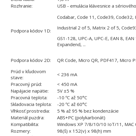
Rozhranie:
USB - emulácia klávesnice a sériovéh
Codabar, Code 11, Code39, Code32, I
Industrial 2 of 5, Matrix 2 of 5, Code
Podpora kódov 1D:
GS1-128, UPC-A, UPC-E, EAN 8, EAN 
Expandend, ...
Podpora kódov 2D:
QR Code, Micro QR, PDF417, Micro P
Prúd v kľudovom
< 236 mA
stave:
Pracovný prúd:
< 450 mA
Napájacie napätie:
5V ±5 %
Pracovná teplota:
-10 ºC až 50°C
Skladovacia teplota:
-20 ºC až 60°C
Vlhkosť prostredia:
5 % až 95 % bez kondenzácie
Materiál puzdra:
ABS+PC (polykarbonát)
Kompatibilita:
Windows XP 7/8/10/10 IoT/11, MAC O
Rozmery:
98(š) x 152(v) x 98(h) mm