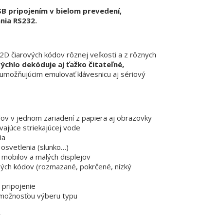
B pripojením v bielom prevedení,
nia RS232.
 2D čiarových kódov rôznej veľkosti a z rôznych
rýchlo dekóduje aj ťažko čitateľné,
umožňujúcim emulovať klávesnicu aj sériový
dov v jednom zariadení z papiera aj obrazovky
vajúce striekajúcej vode
ia
osvetlenia (slunko…)
 mobilov a malých displejov
ľných kódov (rozmazané, pokrčené, nízký
 pripojenie
s možnosťou výberu typu
v