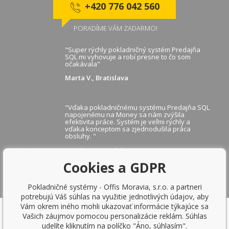
+420 776 042 560
PORADÍME VÁM ZADARMO!
"Super rýchly pokladničný systém Predajňa
SQL mi vyhovuje a robí presne to čo som
očakávala"
Marta V., Bratislava
"Vďaka pokladničnému systému Predajňa SQL
napojenému na Money sa nám zvýšila
efektivita práce. Systém je veľmi rýchly a
vďaka konceptom sa zjednodušila práca
obsluhy. "
Martina B., Bratislava
Cookies a GDPR
ZOBRAZIŤ ĎALŠIE REFERENCIE
Pokladničné systémy - Offis Moravia, s.r.o. a partneri
potrebujú Váš súhlas na využitie jednotlivých údajov, aby
Vám okrem iného mohli ukazovať informácie týkajúce sa
Vašich záujmov pomocou personalizácie reklám. Súhlas
udelíte kliknutím na políčko "Áno, súhlasím".