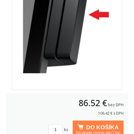
86.52
€
bez DPH
106.42
€ s DPH
DO KOŠÍKA
ks
Na sklade (menej ako 2 ks)