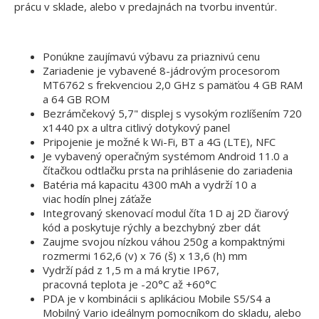
prácu v sklade, alebo v predajnách na tvorbu inventúr.
Ponúkne zaujímavú výbavu za priaznivú cenu
Zariadenie je vybavené 8-jádrovým procesorom
MT6762 s frekvenciou 2,0 GHz s pamäťou 4 GB RAM
a 64 GB ROM
Bezrámčekový 5,7" displej s vysokým rozlíšením 720
x1440 px a ultra citlivý dotykový panel
Pripojenie je možné k Wi-Fi, BT a 4G (LTE), NFC
Je vybavený operačným systémom Android 11.0 a
čítačkou odtlačku prsta na prihlásenie do zariadenia
Batéria má kapacitu 4300 mAh a vydrží 10 a
viac hodín plnej záťaže
Integrovaný skenovací modul číta 1D aj 2D čiarový
kód a poskytuje rýchly a bezchybný zber dát
Zaujme svojou nízkou váhou 250g a kompaktnými
rozmermi 162,6 (v) x 76 (š) x 13,6 (h) mm
Vydrží pád z 1,5 m a má krytie IP67,
pracovná teplota je -20°C až +60°C
PDA je v kombinácii s aplikáciou Mobile S5/S4 a
Mobilný Vario ideálnym pomocníkom do skladu, alebo