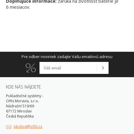
Doplňujúce informáce:
záruka na životnosť batérie je
6 mesiacov.
Pre odber noviniek zadajte Vašu emailovú adresu
KDE NÁS NÁJDETE
Pokladničné systémy -
Offis Moravia, s.r.o.
Nádražní 519/69
67172 Miroslav
Česká Republika
obchod@offis.cz