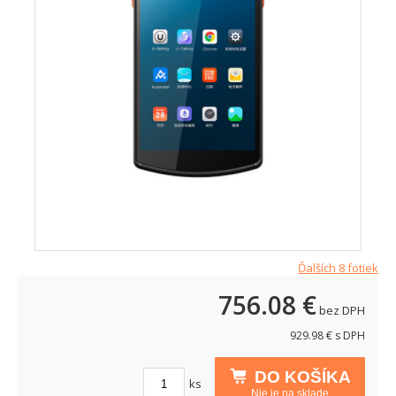
Ďalších 8 fotiek
756.08
€
bez DPH
929.98
€ s DPH
DO KOŠÍKA
ks
Nie je na sklade