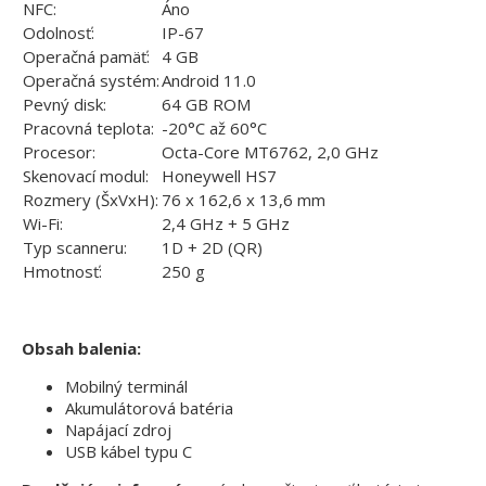
NFC:
Áno
Odolnosť:
IP-67
Operačná pamäť:
4 GB
Operačná systém:
Android 11.0
Pevný disk:
64 GB ROM
Pracovná teplota:
-20°C až 60°C
Procesor:
Octa-Core MT6762, 2,0 GHz
Skenovací modul:
Honeywell HS7
Rozmery (ŠxVxH):
76 x 162,6 x 13,6 mm
Wi-Fi:
2,4 GHz + 5 GHz
Typ scanneru:
1D + 2D (QR)
Hmotnosť:
250 g
Obsah balenia:
Mobilný terminál
Akumulátorová batéria
Napájací zdroj
USB kábel typu C