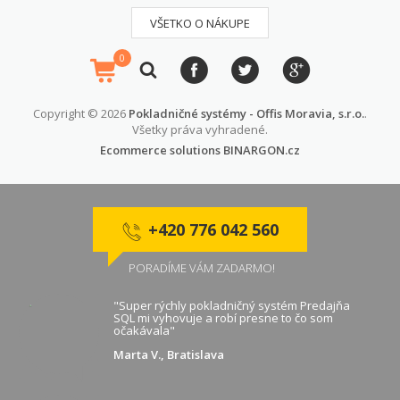
VŠETKO O NÁKUPE
0
Copyright © 2026
Pokladničné systémy - Offis Moravia, s.r.o.
.
Všetky práva vyhradené.
Ecommerce solutions
BINARGON.cz
+420 776 042 560
PORADÍME VÁM ZADARMO!
"Super rýchly pokladničný systém Predajňa
SQL mi vyhovuje a robí presne to čo som
očakávala"
Marta V., Bratislava