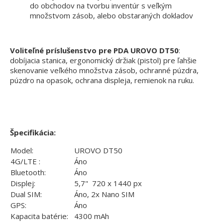
do obchodov na tvorbu inventúr s veľkým
množstvom zásob, alebo obstaraných dokladov
Voliteľné príslušenstvo pre PDA UROVO DT50
:
dobíjacia stanica, ergonomický držiak (pistol) pre ľahšie
skenovanie veľkého množstva zásob, ochranné púzdra,
púzdro na opasok, ochrana displeja, remienok na ruku.
Špecifikácia:
Model:
UROVO DT50
4G/LTE :
Áno
Bluetooth:
Áno
Displej:
5,7" 720 x 1440 px
Dual SIM:
Áno, 2x Nano SIM
GPS:
Áno
Kapacita batérie:
4300 mAh