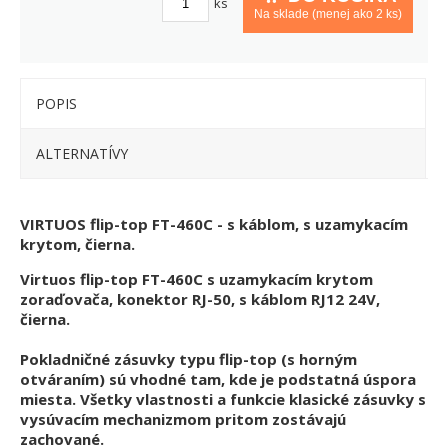
ks
Na sklade (menej ako 2 ks)
POPIS
ALTERNATÍVY
VIRTUOS flip-top FT-460C - s káblom, s uzamykacím
krytom, čierna.
Virtuos flip-top FT-460C s uzamykacím krytom
zoraďovača, konektor RJ-50, s káblom RJ12 24V,
čierna.
Pokladničné zásuvky typu flip-top (s horným
otváraním) sú vhodné tam, kde je podstatná úspora
miesta. Všetky vlastnosti a funkcie klasické zásuvky s
vysúvacím mechanizmom pritom zostávajú
zachované.