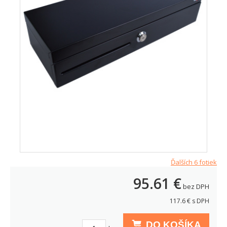
Ďalších 6 fotiek
95.61
€
bez DPH
117.6
€ s DPH
DO KOŠÍKA