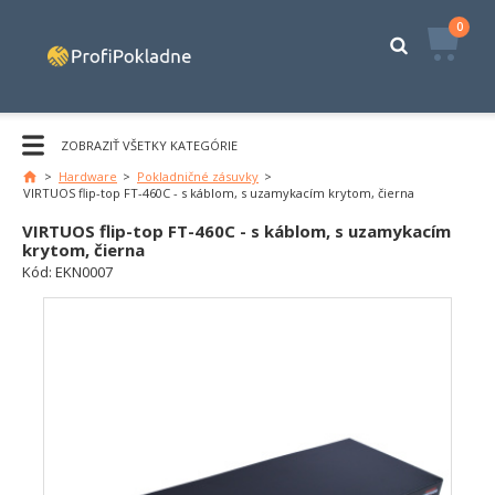
0
ZOBRAZIŤ VŠETKY KATEGÓRIE
>
Hardware
>
Pokladničné zásuvky
>
VIRTUOS flip-top FT-460C - s káblom, s uzamykacím krytom, čierna
VIRTUOS flip-top FT-460C - s káblom, s uzamykacím
krytom, čierna
Kód:
EKN0007