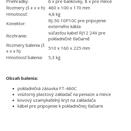
Priehradky:
6 x pre bankovky, 8 x pre mince
Rozmery (š x v x h):
460 x 100 x 170 mm
Hmotnosť:
4,8 kg
RJ-50 10P10C pre pripojenie
Konektor:
externého kábla
súčasťou kabel RJ12 24V pre
Rozhranie:
pokladničné tlačiarně
Rozmery balenia (š
510 x 160 x 225 mm
x v x h):
Hmotnosť balenia:
5,3 kg
Obsah balenia:
pokladničná zásuvka FT-460C
vnútorný plastový zakladač na peniaze a mince
kovový uzamykaťelný kryt na zakladača
kábel pre pripojenie k pokladničnej tlačiarni