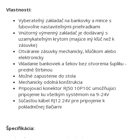
Vlastnosti:
Vyberateľný zakladač na bankovky a mince s
ľubovoľne nastaviteľnými priehradkami
Vnútorný výmenný zakladač je dodávaný s
uzamykateľným krytom (majúce iný kľúč než k
zásuvke)
Otváranie zásuvky mechanicky, kľúčikom alebo
elektronicky
Vkladanie bankoviek a šekov bez otvorenia šuplíku -
predné štrbinou
Možné zapustenie do stola
Mechanicky odolná konštrukcia
Pripojovací konektor RJ50 10P10C umožňujúci
pripojenie ku všetkým systémom na 9-24V
Súčasťou kábel RJ12 24V pre pripojenie k
pokladničnej tlačiarni
Špecifikácia: