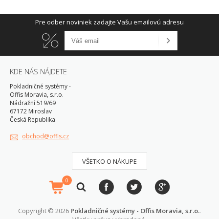
Pre odber noviniek zadajte Vašu emailovú adresu
KDE NÁS NÁJDETE
Pokladničné systémy -
Offis Moravia, s.r.o.
Nádražní 519/69
67172 Miroslav
Česká Republika
obchod@offis.cz
VŠETKO O NÁKUPE
0
Copyright © 2026
Pokladničné systémy - Offis Moravia, s.r.o.
.