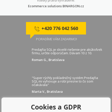
Všetky práva vyhradené.
Ecommerce solutions
BINARGON.cz
+420 776 042 560
PORADÍME VÁM ZADARMO!
Predajňa SQL je skvelé riešenie pre akúkoľvek
firmu, určite odporúčam. Dávam 10 z 10.
Roman G., Bratislava
"Super rýchly pokladničný systém Predajňa
SQL mi vyhovuje a robí presne to čo som
očakávala"
Marta V., Bratislava
Cookies a GDPR
ZOBRAZIŤ ĎALŠIE REFERENCIE