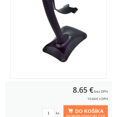
8.65
€
bez DPH
10.64
€ s DPH
DO KOŠÍKA
ks
Na sklade (menej ako 2 ks)