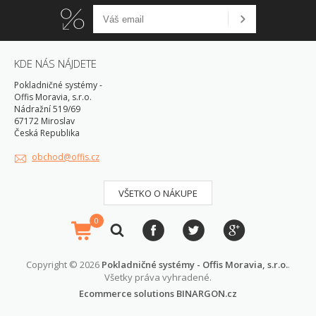
KDE NÁS NÁJDETE
Pokladničné systémy -
Offis Moravia, s.r.o.
Nádražní 519/69
67172 Miroslav
Česká Republika
obchod@offis.cz
VŠETKO O NÁKUPE
0
Copyright © 2026
Pokladničné systémy - Offis Moravia, s.r.o.
.
Všetky práva vyhradené.
Ecommerce solutions
BINARGON.cz