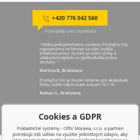
+420 776 042 560
PORADÍME VÁM ZADARMO!
"Vďaka pokladničnému systému Predajňa SQL
napojenému na Money sa nám zvýšila
efektivita práce. Systém je veľmi rýchly a
vďaka konceptom sa zjednodušila práca
obsluhy. "
Martina B., Bratislava
Predajňa SQL je skvelé riešenie pre akúkoľvek
firmu, určite odporúčam. Dávam 10 z 10.
Roman G., Bratislava
Cookies a GDPR
ZOBRAZIŤ ĎALŠIE REFERENCIE
Pokladničné systémy - Offis Moravia, s.r.o. a partneri
potrebujú Váš súhlas na využitie jednotlivých údajov, aby