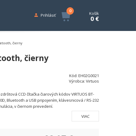
0
Košík
Prihlásiť
0 €
etooth, čierny
ooth, čierny
Kód:
EH02G0021
Výrobca:
Virtuos
zdrôtová CCD čítačka čiarových kódov VIRTUOS BT-
0D, Bluetooth a USB pripojením, klávesnicová / RS-232
ulácia, v čiernom prevedení.
VIAC