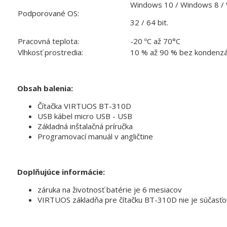
Windows 10 / Windows 8 / 
Podporované OS:
32 / 64 bit.
Pracovná teplota:
-20 ºC až 70°C
Vlhkosť prostredia:
10 % až 90 % bez kondenzá
Obsah balenia:
Čítačka VIRTUOS BT-310D
USB kábel micro USB - USB
Základná inštalačná príručka
Programovací manuál v angličtine
Doplňujúce informácie:
záruka na životnosť batérie je 6 mesiacov
VIRTUOS základňa pre čítačku BT-310D nie je súčasťo