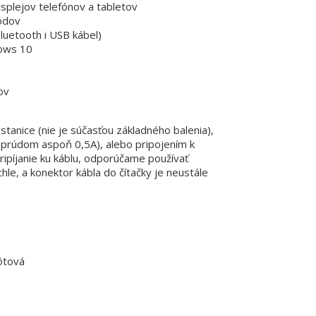
isplejov telefónov a tabletov
kódov
luetooth i USB kábel)
dows 10
dov
tanice (nie je súčasťou základného balenia),
 prúdom aspoň 0,5A), alebo pripojením k
pripíjanie ku káblu, odporúčame používať
chle, a konektor kábla do čítačky je neustále
ôtová