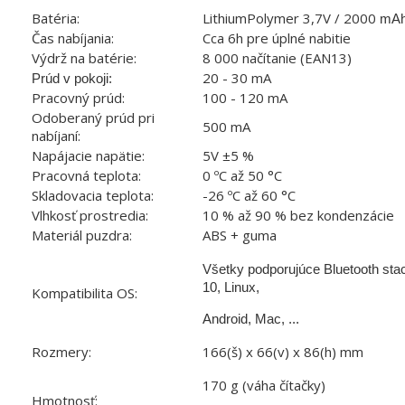
Batéria:
LithiumPolymer 3,7V / 2000
mAh
Čas nabíjania:
Cca 6h pre úplné nabitie
Výdrž na batérie:
8 000 načítanie (EAN13)
20 - 30 mA
Prúd v pokoji:
Pracovný prúd:
100 - 120 mA
Odoberaný prúd pri
500 mA
nabíjaní:
Napájacie napätie:
5V ±5 %
Pracovná teplota:
0 ºC až 50 °C
Skladovacia teplota:
-26 ºC až 60 °C
Vlhkosť prostredia:
10 % až 90 % bez kondenzácie
Materiál puzdra:
ABS + guma
Všetky podporujúce Bluetooth sta
10, Linux,
Kompatibilita OS:
Android, Mac, ...
Rozmery:
166(š) x 66(v) x 86(h) mm
170 g (váha čítačky)
Hmotnosť: