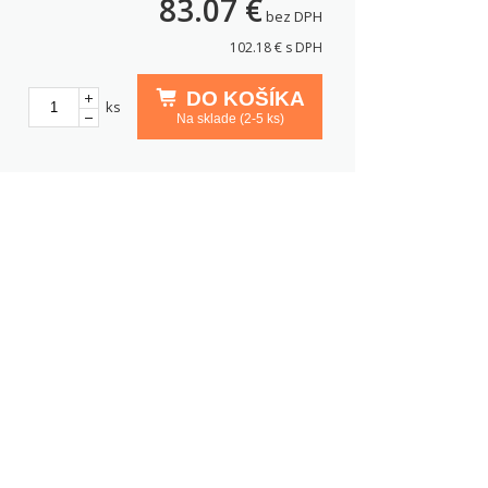
83.07
€
bez DPH
102.18
€ s DPH
DO KOŠÍKA
ks
Na sklade (2-5 ks)