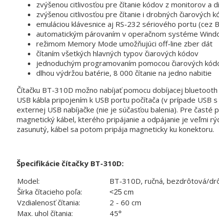
zvýšenou citlivosťou pre čítanie kódov z monitorov a d
zvýšenou citlivosťou pre čítanie i drobných čiarových 
emuláciou klávesnice aj RS-232 sériového portu (cez B
automatickým párovaním v operačnom systéme Win
režimom Memory Mode umožňujúci off-line zber dát
čítaním všetkých hlavných typov čiarových kódov
jednoduchým programovaním pomocou čiarových kó
dlhou výdržou batérie, 8 000 čítanie na jedno nabitie
Čítačku BT-310D možno nabíjať pomocu dobíjacej bluetooth s
USB kábla pripojením k USB portu počítača (v prípade USB s
externej USB nabíjačke (nie je súčasťou balenia). Pre časté 
magnetický kábel, kterého pripájanie a ​odpájanie je veľmi rý
zasunutý, kábel sa potom pripája magneticky ku konektoru.
Špecifikácie čítačky BT-310D:
Model:
BT-310D, ručná, bezdrôtová/dr
Šírka čítacieho poľa:
<25 cm
Vzdialenosť čítania:
2 - 60 cm
Max. uhol čítania:
45°