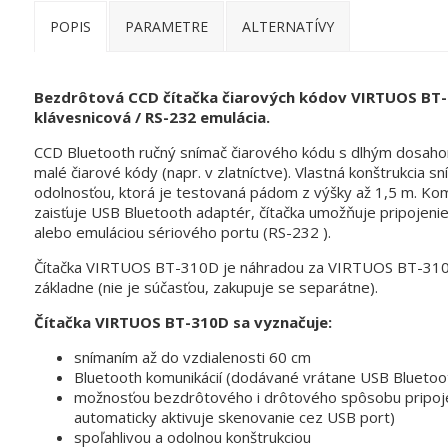
POPIS
PARAMETRE
ALTERNATÍVY
Bezdrôtová CCD čítačka čiarových kódov VIRTUOS BT-3
klávesnicová / RS-232 emulácia.
CCD Bluetooth ručný snímač čiarového kódu s dlhým dosahom 
malé čiarové kódy (napr. v zlatníctve). Vlastná konštrukcia 
odolnosťou, ktorá je testovaná pádom z výšky až 1,5 m. Ko
zaisťuje USB Bluetooth adaptér, čítačka umožňuje pripojeni
alebo emuláciou sériového portu (RS-232 ).
Čítačka VIRTUOS BT-310D je náhradou za VIRTUOS BT-310N,
základne (nie je súčasťou, zakupuje se separátne).
Čítačka VIRTUOS BT-310D sa vyznačuje:
snímaním až do vzdialenosti 60 cm
Bluetooth komunikácií (dodávané vrátane USB Bluetoo
možnosťou bezdrôtového i drôtového spôsobu pripojen
automaticky aktivuje skenovanie cez USB port)
spoľahlivou a odolnou konštrukciou