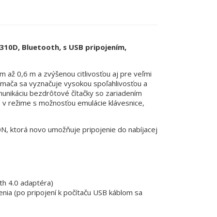
10D, Bluetooth, s USB pripojením,
až 0,6 m a zvýšenou citlivosťou aj pre veľmi
snímača sa vyznačuje vysokou spoľahlivosťou a
munikáciu bezdrôtové čítačky so zariadením
e v režime s možnosťou emulácie klávesnice,
 ktorá novo umožňuje pripojenie do nabíjacej
th 4.0 adaptéra)
ia (po pripojení k počítaču USB káblom sa