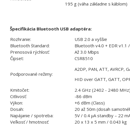
195 g (váha základne s káblom)
Špecifikácia Bluetooth USB adaptéra:
Rozhranie:
USB 2.0 a vyššie
Bluetooth štandard:
Bluetooth v4.0 + EDR v1.1 / 
Prenosová rýchlosť:
Až 3.0 Mbps
Čipset:
CSR8510
A2DP, PAN, ATT, AVRCP, G
Podporované režimy:
HID over GATT, GATT, OPP 
Kmitočet:
2.4 GHz (2402 - 2480 MHz
Citlivosť:
-86 dBm
Výkon:
+6 dBm (Class)
Dosah:
20 až 50m (dosah samotné
Napájanie / spotreba:
5V / 0.4 µA standby – 22 m
Veľkosť / hmotnosť:
20 x 13 x 5 mm / 0.043 kg