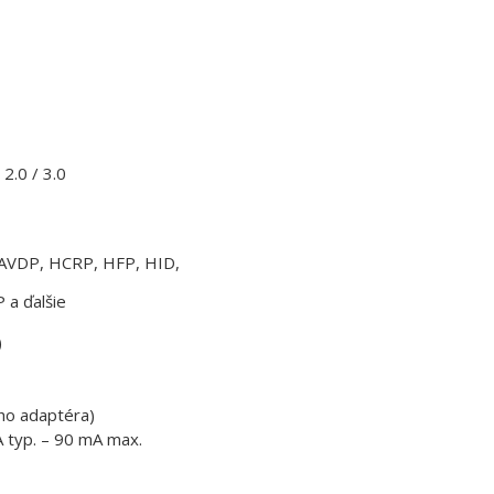
2.0 / 3.0
AVDP, HCRP, HFP, HID,
a ďalšie
)
ho adaptéra)
A typ. – 90 mA max.