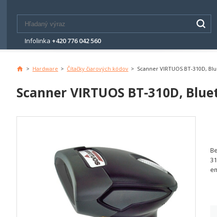
Infolinka
+420 776 042 560
>
Hardware
>
Čítačky čiarových kódov
>
Scanner VIRTUOS BT-310D, Blu
Scanner VIRTUOS BT-310D, Bluet
Be
31
em