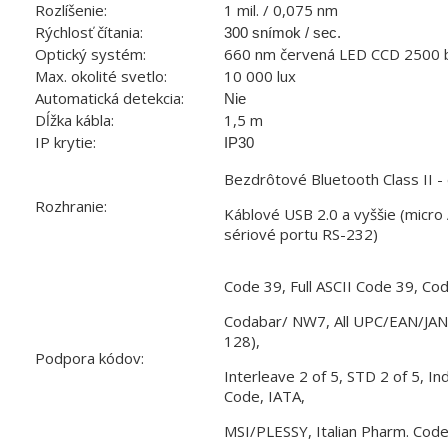
Rozlíšenie:
1 mil. / 0,075 nm
Rýchlosť čítania:
300 snímok / sec.
Optický systém:
660 nm červená LED CCD 2500 
Max. okolité svetlo:
10 000 lux
Automatická detekcia:
Nie
Dĺžka kábla:
1,5 m
IP krytie:
IP30
Bezdrôtové Bluetooth Class II -
Rozhranie:
Káblové USB 2.0 a vyššie (micro 
sériové portu RS-232)
Code 39, Full ASCII Code 39, C
Codabar/ NW7, All UPC/EAN/JAN
128),
Podpora kódov:
Interleave 2 of 5, STD 2 of 5, Ind
Code, IATA,
MSI/PLESSY, Italian Pharm. Cod